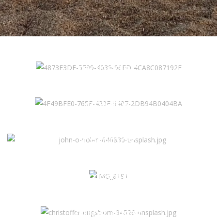
monedas
objetos
caminos
playas
otros sitios